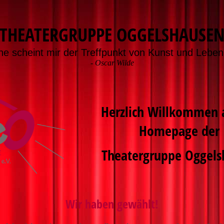
THEATERGRUPPE OGGELSHAUSE
ne scheint mir der Treffpunkt von Kunst und Leben 
-
Oscar Wilde
Herzlich Willkommen 
Homepage der
Theatergruppe Oggels
Wir haben gewählt!