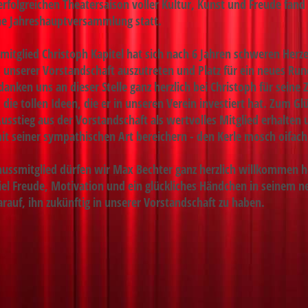
erfolgreichen Theatersaison voller Kultur, Kunst und Freude fan
che Jahreshauptversammlung statt.
mitglied
Christoph Kapitel
hat sich nach 6 Jahren schweren Herz
 unserer Vorstandschaft auszutreten und Platz für ein neues Ru
anken uns an dieser Stelle ganz herzlich bei Christoph für seine Z
ie tollen Ideen, die er in unseren Verein investiert hat. Zum Glü
Ausstieg aus der Vorstandschaft als wertvolles Mitglied erhalten
it seiner sympathischen Art bereichern - den Kerle mosch oifac
hussmitglied dürfen wir
Max Bechter
ganz herzlich willkommen h
el Freude, Motivation und ein glückliches Händchen in seinem 
darauf, ihn zukünftig in unserer Vorstandschaft zu haben.