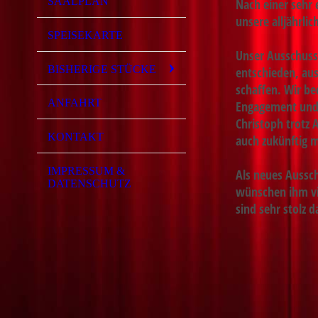
SAALPLAN
Nach einer sehr 
unsere alljährli
SPEISEKARTE
Unser Ausschuss
BISHERIGE STÜCKE
entschieden, aus
schaffen. Wir bed
ANFAHRT
Engagement und d
Christoph trotz 
KONTAKT
auch zukünftig m
IMPRESSUM &
Als neues Aussc
DATENSCHUTZ
wünschen ihm vi
sind sehr stolz 