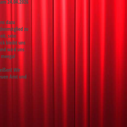
d am 24.04.2026
ens dazu
ndenmitglied zu
eit, sein
ck bleibt uns
 und wird uns
h meega!
eißen! Wir
neuen Amt und