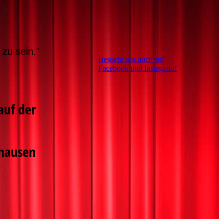
N
zu sein."
Besucht uns auch auf
Facebook und Instagram!
auf der
hausen